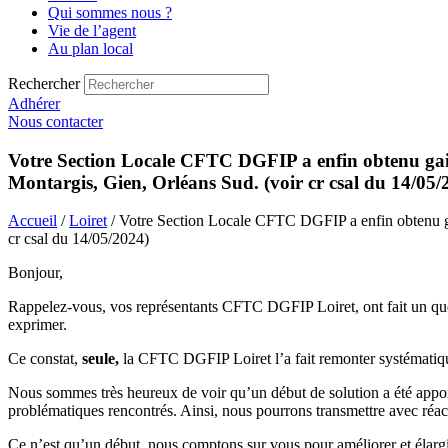
Qui sommes nous ?
Vie de l’agent
Au plan local
Rechercher
Adhérer
Nous contacter
Votre Section Locale CFTC DGFIP a enfin obtenu gain de
Montargis, Gien, Orléans Sud. (voir cr csal du 14/05/
Accueil
/
Loiret
/ Votre Section Locale CFTC DGFIP a enfin obtenu gain
cr csal du 14/05/2024)
Bonjour,
Rappelez-vous, vos représentants CFTC DGFIP Loiret, ont fait un ques
exprimer.
Ce constat,
seule,
la CFTC DGFIP Loiret l’a fait remonter systématiqu
Nous sommes très heureux de voir qu’un début de solution a été apport
problématiques rencontrés. Ainsi, nous pourrons transmettre avec réac
Ce n’est qu’un début, nous comptons sur vous pour améliorer et élargir