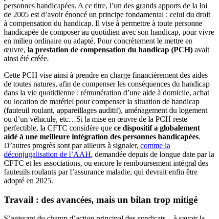
personnes handicapées. A ce titre, l’un des grands apports de la loi
de 2005 est d’avoir énoncé un principe fondamental : celui du droit
à compensation du handicap. Il vise à permettre à toute personne
handicapée de composer au quotidien avec son handicap, pour vivre
en milieu ordinaire ou adapté. Pour concrètement le mettre en
œuvre,
la prestation de compensation du handicap (PCH)
avait
ainsi été créée.
Cette PCH vise ainsi à prendre en charge financièrement des aides
de toutes natures, afin de compenser les conséquences du handicap
dans la vie quotidienne : rémunération d’une aide à domicile, achat
ou location de matériel pour compenser la situation de handicap
(fauteuil roulant, appareillages auditif), aménagement du logement
ou d’un véhicule, etc…Si la mise en œuvre de la PCH reste
perfectible, la CFTC considère que
ce dispositif a globalement
aidé à une meilleure intégration des personnes handicapées
.
D’autres progrès sont par ailleurs à signaler,
comme la
déconjugalisation de l’AAH
, demandée depuis de longue date par la
CFTC et les associations, ou encore le remboursement intégral des
fauteuils roulants par l’assurance maladie, qui devrait enfin être
adopté en 2025.
Travail : des avancées, mais un bilan trop mitigé
S’agissant du champ d’action principal des syndicats – à savoir la