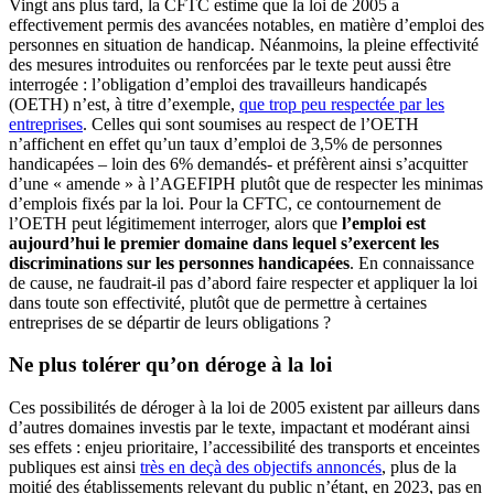
Vingt ans plus tard, la CFTC estime que la loi de 2005 a
effectivement permis des avancées notables, en matière d’emploi des
personnes en situation de handicap. Néanmoins, la pleine effectivité
des mesures introduites ou renforcées par le texte peut aussi être
interrogée : l’obligation d’emploi des travailleurs handicapés
(OETH) n’est, à titre d’exemple,
que trop peu respectée par les
entreprises
. Celles qui sont soumises au respect de l’OETH
n’affichent en effet qu’un taux d’emploi de 3,5% de personnes
handicapées – loin des 6% demandés- et préfèrent ainsi s’acquitter
d’une « amende » à l’AGEFIPH plutôt que de respecter les minimas
d’emplois fixés par la loi. Pour la CFTC, ce contournement de
l’OETH peut légitimement interroger, alors que
l’emploi est
aujourd’hui le premier domaine dans lequel s’exercent les
discriminations sur les personnes handicapées
. En connaissance
de cause, ne faudrait-il pas d’abord faire respecter et appliquer la loi
dans toute son effectivité, plutôt que de permettre à certaines
entreprises de se départir de leurs obligations ?
Ne plus tolérer qu’on déroge à la loi
Ces possibilités de déroger à la loi de 2005 existent par ailleurs dans
d’autres domaines investis par le texte, impactant et modérant ainsi
ses effets : enjeu prioritaire, l’accessibilité des transports et enceintes
publiques est ainsi
très en deçà des objectifs annoncés
, plus de la
moitié des établissements relevant du public n’étant, en 2023, pas en