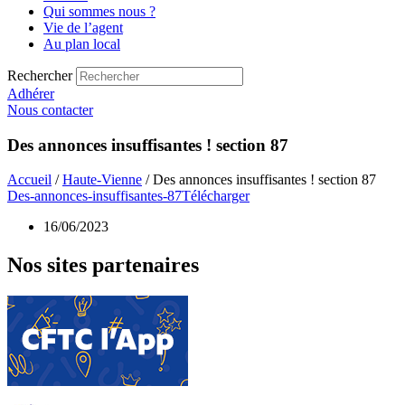
Qui sommes nous ?
Vie de l’agent
Au plan local
Rechercher
Adhérer
Nous contacter
Des annonces insuffisantes ! section 87
Accueil
/
Haute-Vienne
/ Des annonces insuffisantes ! section 87
Des-annonces-insuffisantes-87
Télécharger
16/06/2023
Nos sites partenaires