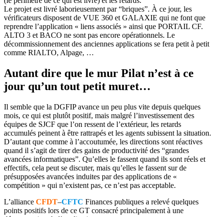
(le périmètre de ce qui est livré) et les retards.
Le projet est livré laborieusement par “briques”. À ce jour, les
vérificateurs disposent de VUE 360 et GALAXIE qui ne font que
reprendre l’application « liens associés » ainsi que PORTAIL CF.
ALTO 3 et BACO ne sont pas encore opérationnels. Le
décommissionnement des anciennes applications se fera petit à petit
comme RIALTO, Alpage, …
Autant dire que le mur Pilat n’est à ce
jour qu’un tout petit muret…
Il semble que la DGFIP avance un peu plus vite depuis quelques
mois, ce qui est plutôt positif, mais malgré l’investissement des
équipes de SJCF que l’on ressent de l’extérieur, les retards
accumulés peinent à être rattrapés et les agents subissent la situation.
D’autant que comme à l’accoutumée, les directions sont réactives
quand il s’agit de tirer des gains de productivité des “grandes
avancées informatiques”. Qu’elles le fassent quand ils sont réels et
effectifs, cela peut se discuter, mais qu’elles le fassent sur de
présupposées avancées induites par des applications de «
compétition » qui n’existent pas, ce n’est pas acceptable.
L’alliance
CFDT
–
CFTC
Finances publiques a relevé quelques
points positifs lors de ce GT consacré principalement à une