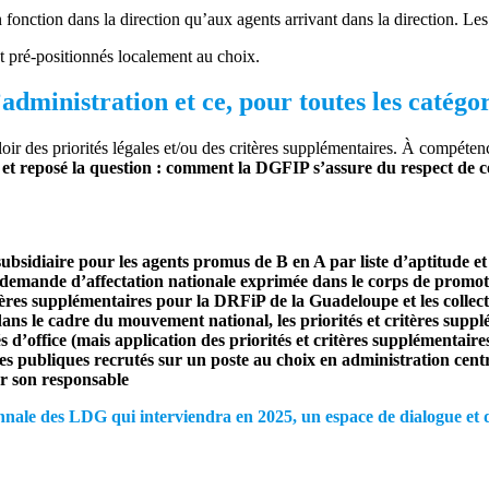
 fonction dans la direction qu’aux agents arrivant dans la direction. Le
t pré-positionnés localement au choix.
’administration et ce, pour toutes les catégo
oir des priorités légales et/ou des critères supplémentaires. À compétenc
et reposé la question : comment la DGFIP s’assure du respect de cet
subsidiaire pour les agents promus de B en A par liste d’aptitude e
e demande d’affectation nationale exprimée dans le corps de promo
itères supplémentaires pour la DRFiP de la Guadeloupe et les collec
, dans le cadre du mouvement national, les priorités et critères supp
és d’office (mais application des priorités et critères supplémentair
ces publiques recrutés sur un poste au choix en administration centra
ar son responsable
e des LDG qui interviendra en 2025, un espace de dialogue et de 