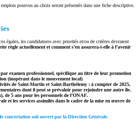
s emplois pourvus au choix seront présentés dans une fiche descriptive.
ries
es égales, les candidatures avec priorités et/ou de critères devraient
te règle actuellement et comment s’en assurera-t-elle à l’avenir
t par examen professionnel, spécifique au titre de leur promotion
tion (inopérant dans le mouvement local)
tivités de Saint-Martin et Saint-Barthélemy : à compter de 2025,
lémentaires dont il peut se prévaloir pour rejoindre une autre île.
es), de 5 ans pour les personnels de l’ONAF.
le et les services assimilés dans le cadre de la mise en œuvre de
concertation soit ouvert par la Direction Générale.