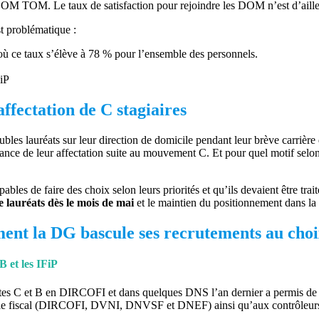
 DOM TOM. Le taux de satisfaction pour rejoindre les DOM n’est d’aill
st problématique :
 où ce taux s’élève à 78 % pour l’ensemble des personnels.
iP
ffectation de C stagiaires
bles lauréats sur leur direction de domicile pendant leur brève carriè
ance de leur affectation suite au mouvement C. Et pour quel motif selon 
bles de faire des choix selon leurs priorités et qu’ils devaient être tra
e lauréats dès le mois de mai
et le maintien du positionnement dans la
mment la DG bascule ses recrutements au cho
 et les IFiP
ostes C et B en DIRCOFI et dans quelques DNS l’an dernier a permis de 
ontrôle fiscal (DIRCOFI, DVNI, DNVSF et DNEF) ainsi qu’aux contrôl