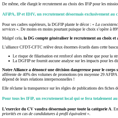
De même, elle élargit le recrutement au choix des IFiP pour les missi
AFiPA, IP et IDIV, un recrutement désormais exclusivement au cho
Pour ses cadres supérieurs, la DGFIP plante le décor : «
La coexistenc
services
». De moins en moins pourtant puisque le choix s’opère à 89%
Malgré cela,
la DG compte
généraliser le recrutement au choix et 
L’alliance CFDT-CFTC relève deux énormes écueils dans cette bascul
Le risque de filiarisation est renforcé alors même que pour la s
La DGFIP ne fournit aucune analyse sur les impacts pour les dir
Notre Alliance a dénoncé une décision dangereuse pour le corps s
afférente de 40% des volumes de promotions (en moyenne 29 AFIPA pr
dépend de leurs relations interpersonnelles !
Elle réclame la transparence sur les règles de publications des fiches de
Pour tous les IFiP, un recrutement local qui se fera totalement au
L’exercice du CV vaudra désormais pour toute la catégorie A
. E
priorités en cas de candidatures à profil équivalent
».