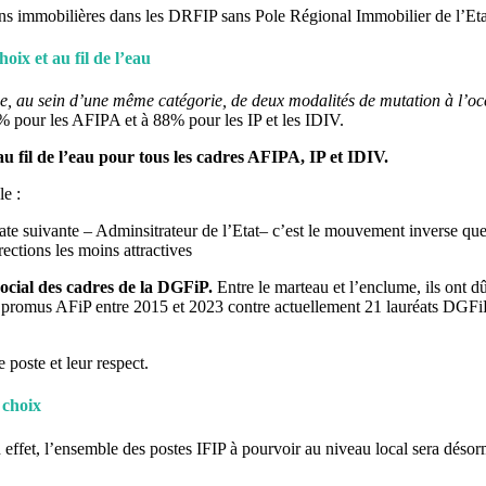
ons immobilières dans les DRFIP sans Pole Régional Immobilier de l’Eta
ix et au fil de l’eau
e, au sein d’une même catégorie, de deux modalités de mutation à l’oc
 pour les AFIPA et à 88% pour les IP et les IDIV.
au fil de l’eau pour tous les cadres AFIPA, IP et IDIV.
e :
trate suivante – Adminsitrateur de l’Etat– c’est le mouvement inverse qu
ections les moins attractives
ocial des cadres de la DGFiP.
Entre le marteau et l’enclume, ils ont dû
omus AFiP entre 2015 et 2023 contre actuellement 21 lauréats DGFiP 
 poste et leur respect.
 choix
n effet, l’ensemble des postes IFIP à pourvoir au niveau local sera déso