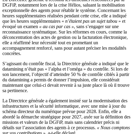
DGFiP, notamment lors de la crise Hélios, saluant la mobilisation
exceptionnelle des agents pour rétablir le système. Concernant les
heures supplémentaires réalisées pendant cette crise, elle a indiqué
que les heures supplémentaires «
n’étaient pas un sujet tabou
» et
évoqué un examen
« au cas par cas »
, sans s’engager sur une
reconnaissance systématique. Sur les réformes en cours, comme la
déconcentration des actes de gestion ou la facturation électronique,
elle a réaffirmé leur nécessité tout en promettant un
accompagnement renforcé, sans pour autant préciser les modalités
concrètes.
S’agissant du contrôle fiscal, la Directrice générale a indiqué que le
datamining n’était pas « l’alpha et l’oméga » du contrôle. Si lors de
son lancement, l’objectif d’atteindre 50 % de contrôle ciblés à partir
du datamining a permis de donner l’impulsion, elle considérait
maintenant que celui-ci devait revenir à sa juste place là où il trouve
sa pertinence.
La Directrice générale a également insisté sur la modernisation des
infrastructures et la sécurité informatique, avec une mise à jour du
schéma directeur du numérique prévue pour 2028. Enfin, elle a
abordé la démarche stratégique pour 2027, axée sur la définition des
missions et valeurs de la DGFiP, mais sans calendrier précis ni
détails sur l’association des agents à ce processus.
« Nous comptons
sur vos contributions »
, a-t-elle déclaré.